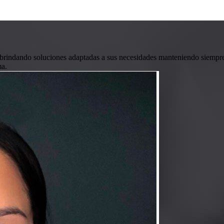
 brindando soluciones adaptadas a sus necesidades manteniendo siempre 
ma.