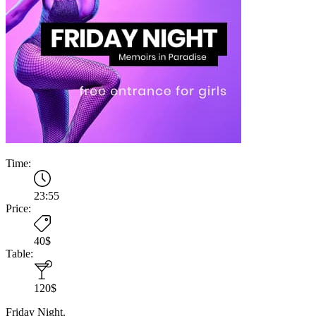
Time:
23:55
Price:
40$
Table:
120$
Friday Night.